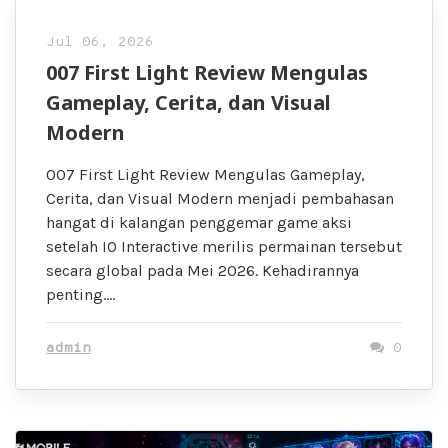
Jul 06, 2026
007 First Light Review Mengulas
Gameplay, Cerita, dan Visual
Modern
007 First Light Review Mengulas Gameplay,
Cerita, dan Visual Modern menjadi pembahasan
hangat di kalangan penggemar game aksi
setelah IO Interactive merilis permainan tersebut
secara global pada Mei 2026. Kehadirannya
penting….
admin
0