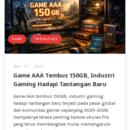
Game
Teknologi
Mar 27, 2026
Game AAA Tembus 150GB, Industri
Gaming Hadapi Tantangan Baru
Game AAA tembus 150GB, industri gaming
hadapi tantangan baru terjadi pada pasar global
dan komunitas gamer sepanjang 2025–2026.
Dampaknya terasa penting karena ukuran file
yang terus membengkak mulai memengaruhi