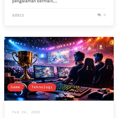
pengalaman bermain,….
admin
0
Game
Teknologi
Feb 24, 2026