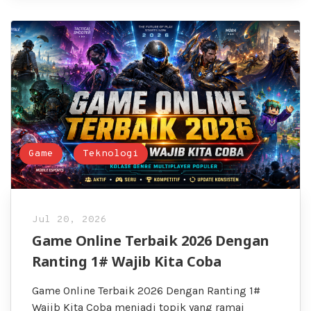
Game
Teknologi
Jul 20, 2026
Game Online Terbaik 2026 Dengan
Ranting 1# Wajib Kita Coba
Game Online Terbaik 2026 Dengan Ranting 1#
Wajib Kita Coba menjadi topik yang ramai