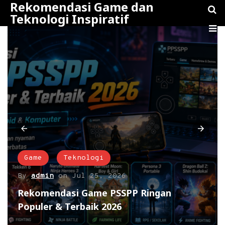
Rekomendasi Game dan
Teknologi Inspiratif
Game
Teknologi
By
admin
on
Jul 25, 2026
Rekomendasi Game PSSPP Ringan
Populer & Terbaik 2026