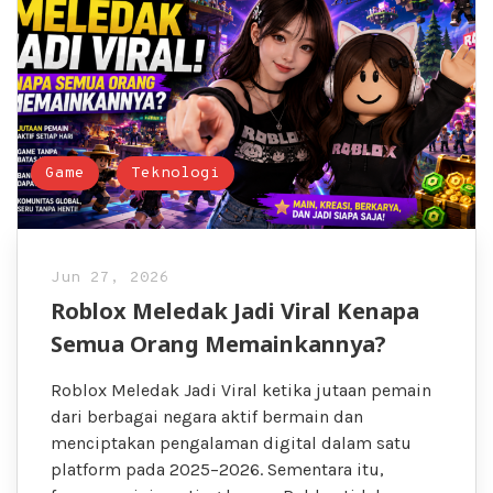
Game
Teknologi
Jun 27, 2026
Roblox Meledak Jadi Viral Kenapa
Semua Orang Memainkannya?
Roblox Meledak Jadi Viral ketika jutaan pemain
dari berbagai negara aktif bermain dan
menciptakan pengalaman digital dalam satu
platform pada 2025–2026. Sementara itu,