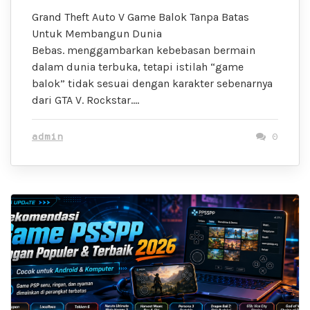
Grand Theft Auto V Game Balok Tanpa Batas
Untuk Membangun Dunia
Bebas. menggambarkan kebebasan bermain
dalam dunia terbuka, tetapi istilah “game
balok” tidak sesuai dengan karakter sebenarnya
dari GTA V. Rockstar….
admin
0