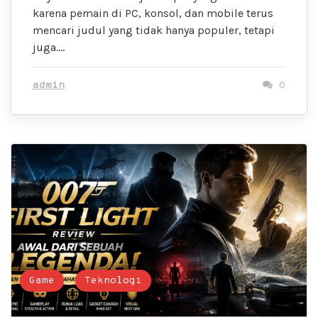
karena pemain di PC, konsol, dan mobile terus
mencari judul yang tidak hanya populer, tetapi
juga….
admin
0
Game
Teknologi