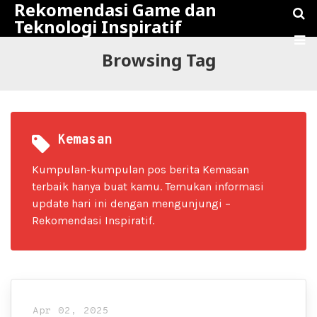
Rekomendasi Game dan
Teknologi Inspiratif
Browsing Tag
Kemasan
Kumpulan-kumpulan pos berita Kemasan
terbaik hanya buat kamu. Temukan informasi
update hari ini dengan mengunjungi –
Rekomendasi Inspiratif.
Apr 02, 2025