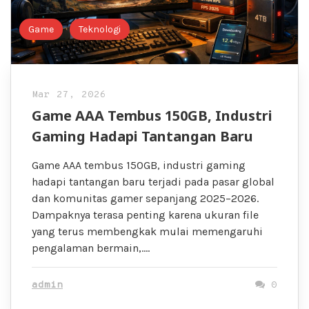
Game
Teknologi
Mar 27, 2026
Game AAA Tembus 150GB, Industri
Gaming Hadapi Tantangan Baru
Game AAA tembus 150GB, industri gaming
hadapi tantangan baru terjadi pada pasar global
dan komunitas gamer sepanjang 2025–2026.
Dampaknya terasa penting karena ukuran file
yang terus membengkak mulai memengaruhi
pengalaman bermain,….
admin
0