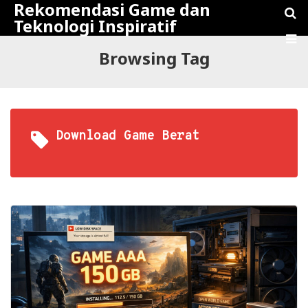
Rekomendasi Game dan
Teknologi Inspiratif
Browsing Tag
Download Game Berat