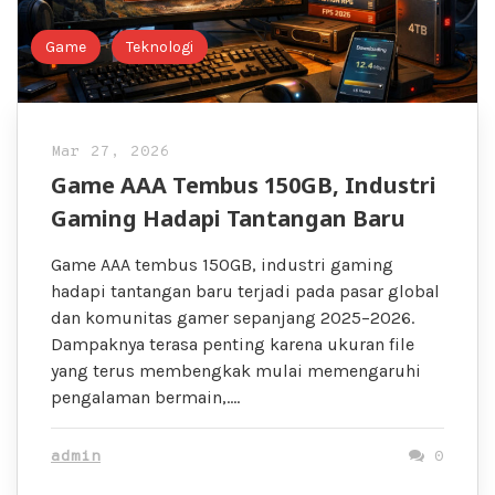
Game
Teknologi
Mar 27, 2026
Game AAA Tembus 150GB, Industri
Gaming Hadapi Tantangan Baru
Game AAA tembus 150GB, industri gaming
hadapi tantangan baru terjadi pada pasar global
dan komunitas gamer sepanjang 2025–2026.
Dampaknya terasa penting karena ukuran file
yang terus membengkak mulai memengaruhi
pengalaman bermain,….
admin
0