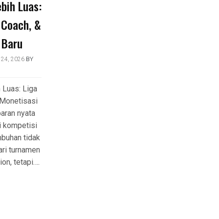
bih Luas:
I Coach, &
 Baru
24, 2026
BY
 Luas: Liga
& Monetisasi
aran nyata
i kompetisi
mbuhan tidak
ari turnamen
on, tetapi….