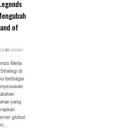
 Legends
Mengubah
Land of
026
BY
ADMIN
ends Meta
trategi di
ui berbagai
enyesuaian
rubahan
inan yang
rapkan
rver global.
ni….