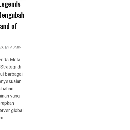
 Legends
Mengubah
Land of
026
BY
ADMIN
ends Meta
trategi di
ui berbagai
enyesuaian
rubahan
inan yang
rapkan
rver global.
ni….